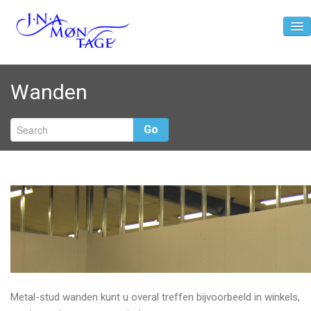
Home
Wanden
Diensten
Over ons
Go
Contact
Metal-stud wanden kunt u overal treffen bijvoorbeeld in winkels,