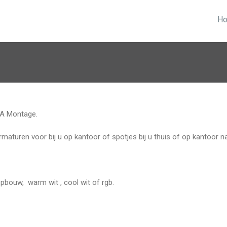
H
N.A Montage.
armaturen voor bij u op kantoor of spotjes bij u thuis of op kantoor nat
pbouw, warm wit , cool wit of rgb.